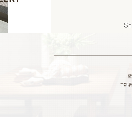
壁
ご新居