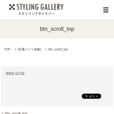
メ
btn_scroll_top
TOP
[
共通パーツ画像
]
btn_scroll_top
2016-12-02
btn_scroll_top